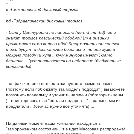
*
md-механический дисковый тормоз
*
hd -Гидравлический дисковый тормоз
- Если у Центуриона не написано (не-md ,ни -hd) -это
значит тормоз класический ободной )т е ризинки
прижимают само колесо обод 9тормозить они конечно
тоже будут -и достаточно безопасно -но они хуже в
мокрую погоду (и куча ...кучу минусов имеют )-зато
дешевле ...*устанвливаются на недорогие (бюджетные
велосипеды)
_________________________
-не факт что еше есть остатки нужного размера рамы
(поэтому если побюджету эта модель подходит ) вы можете
позвонить владельцу и уточнить наличии (обговорить цены
)...поинтересоваться "есть ли подаров... "... раньше мы их
предлагали ...(сейчас нужно все уточнять) ...
...
На данный момент наша компания находится в
"замороженном состоянии " т е идет Массовая распродажа/