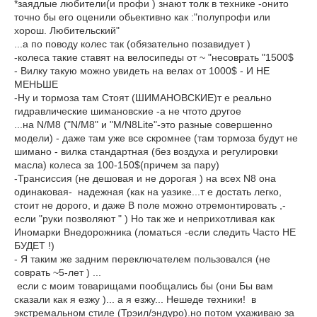
*заядлые любители(и профи ) знают толк в технике -онито
точно бы его оценили обьективно как :"полупрофи или
хорош. Любительский"
...а по поводу колес так (обязательно позавидует )
-колеса такие ставят на велосипеды от ~ "несоврать "1500$
- Вилку такую можно увидеть на велах от 1000$ - И НЕ
МЕНЬШЕ
-Ну и тормоза там Стоят (ШИМАНОВСКИЕ)т е реально
гидравлические шимановские -а не чтото другое
...на N/M8 ("N/M8" и "M/N8Lite"-это разные совершенно
модели) - даже там уже все скромнее (там тормоза будут не
шимано - вилка стандартная (без воздуха и регулировки
масла) колеса за 100-150$(причем за пару)
-Трансиссия (не дешовая и не дорогая ) на всех N8 она
одинаковая- надежная (как на уазике...т е достать легко,
стоит не дорого, и даже В поле можно отремонтировать ,-
если "руки позволяют " ) Но так же и неприхотливая как
Иномарки Внедорожника (ломаться -если следить Часто НЕ
БУДЕТ !)
- Я таким же задним переключателем пользовался (не
соврать ~5-лет ) ...
если с моим товарищами пообщались бы (они Бы вам
сказали как я езжу )... а я езжу... Нешеде техники! в
экстремальном стиле (Трэил/эндуро).но потом ухаживаю за