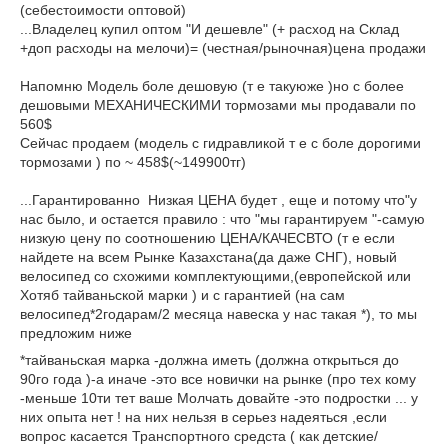
(себестоимости оптовой)
...Владелец купил оптом "И дешевле" (+ расход на Склад
+доп расходы на мелочи)= (честная/рыночная)цена продажи
Напомню Модель боле дешовую (т е такуюже )но с более
дешовыми МЕХАНИЧЕСКИМИ тормозами мы продавали по
560$
Сейчас продаем (модель с гидравликой т е с боле дорогими
тормозами ) по ~ 458$(~149900тг)
...Гарантированно Низкая ЦЕНА будет , еще и потому что"у
нас было, и остается правило : что "мы гарантируем "-самую
низкую цену по соотношению ЦЕНА/КАЧЕСВТО (т е если
найдете на всем Рынке Казахстана(да даже СНГ), новый
велосипед со схожими комплектующими,(европейской или
Хотяб тайваньской марки ) и с гарантией (на сам
велосипед*2годарам/2 месяца навеска у нас такая *), то мы
предложим ниже
*тайваньская марка -должна иметь (должна открыться до
90го года )-а иначе -это все новички на рынке (про тех кому
-меньше 10ти тет ваше Молчать довайте -это подростки ... у
них опыта нет ! на них нельзя в серьез надеяться ,если
вопрос касается Транспортного средста ( как детские/