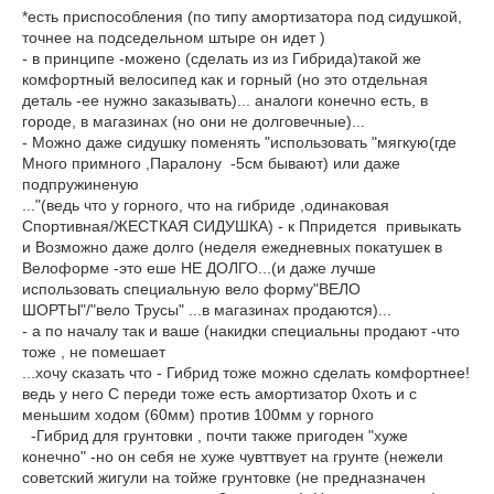
*есть приспособления (по типу амортизатора под сидушкой,
точнее на подседельном штыре он идет )
- в принципе -можено (сделать из из Гибрида)такой же
комфортный велосипед как и горный (но это отдельная
деталь -ее нужно заказывать)... аналоги конечно есть, в
городе, в магазинах (но они не долговечные)...
- Можно даже сидушку поменять "использовать "мягкую(где
Много примного ,Паралону -5см бывают) или даже
подпружиненую
..."(ведь что у горного, что на гибриде ,одинаковая
Спортивная/ЖЕСТКАЯ СИДУШКА) - к Ппридется привыкать
и Возможно даже долго (неделя ежедневных покатушек в
Велоформе -это еше НЕ ДОЛГО...(и даже лучше
использовать специальную вело форму"ВЕЛО
ШОРТЫ"/"вело Трусы" ...в магазинах продаются)...
- а по началу так и ваше (накидки специальны продают -что
тоже , не помешает
...хочу сказать что - Гибрид тоже можно сделать комфортнее!
ведь у него С переди тоже есть амортизатор 0хоть и с
меньшим ходом (60мм) против 100мм у горного
-Гибрид для грунтовки , почти также пригоден "хуже
конечно" -но он себя не хуже чувттвует на грунте (нежели
советский жигули на тойже грунтовке (не предназначен