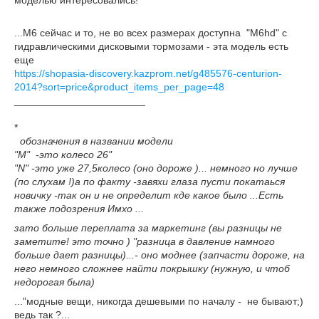
моделью интересовались!
...M6 сейчас и то, не во всех размерах доступна "M6hd" с
гидравлическими дисковыми тормозами - эта модель есть
еще
https://shopasia-discovery.kazprom.net/g485576-centurion-
2014?sort=price&product_items_per_page=48
_______________________
*
обозначения в названии модели
"M" -это колесо 26"
"N" -это уже 27,5колесо (оно дороже )... немного но лучше
(по слухам !)а по факту -завяхи глаза пусти покатаься
новичку -так он и не определит кде какое было ...Есть
также подозрения Имхо ...
зато больше переплата за маркетинг (вы разницы не
заметите! это точно ) "разница в давление намного
больше дает разницы)...- оно моднее (запчасти дороже, на
него немного сложнее найти покрышку (нужную, и чтоб
недорогая была)
..."модные вещи, никогда дешевыми по началу - не бывают;)
ведь так ?...