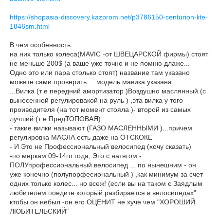
https://shopasia-discovery.kazprom.net/p3786150-centurion-lite-
1846sm.html
В чем особенность:
на них только колеса(MAVIC -от ШВЕЦАРСКОЙ фирмы) стоят
не меньше 200$ (а ваше уже точно и не помню длаже...
Одно это или пара столько стоят) название там указано
можете сами проверить ... модель мавика указана
...Вилка (т е передний амортизатор )Воздушно маслянный (с
вынесенной регулировакой на руль ) ,эта вилка у того
проиводителя (на тот момент стояла )- второй из самых
лучший (т е ПредТОПОВАЯ)
- такие вилки называют (ГАЗО МАСЛЕННЫМИ )...причем
регулировка МАСЛА есть даже на ОТСКОКЕ
- И Это не Профессиональный велосипед (хочу сказать)
-по меркам 09-14го года, Это с натягом -
ПОЛУпрофессиональный велосипед ... по нынешним - он
уже конечно (полупорфесиональный ) ,как минимум за счет
одних только колес... но всеж! (если вы на таком с Заядлым
любителем поедите который разбирается в велосипедах"
ктобы он небыл -он его ОЦЕНИТ не хуче чем "ХОРОШИЙ
ЛЮБИТЕЛЬСКИЙ"