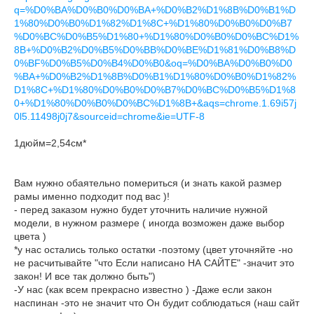
q=%D0%BA%D0%B0%D0%BA+%D0%B2%D1%8B%D0%B1%D
1%80%D0%B0%D1%82%D1%8C+%D1%80%D0%B0%D0%B7
%D0%BC%D0%B5%D1%80+%D1%80%D0%B0%D0%BC%D1%
8B+%D0%B2%D0%B5%D0%BB%D0%BE%D1%81%D0%B8%D
0%BF%D0%B5%D0%B4%D0%B0&oq=%D0%BA%D0%B0%D0
%BA+%D0%B2%D1%8B%D0%B1%D1%80%D0%B0%D1%82%
D1%8C+%D1%80%D0%B0%D0%B7%D0%BC%D0%B5%D1%8
0+%D1%80%D0%B0%D0%BC%D1%8B+&aqs=chrome.1.69i57j
0l5.11498j0j7&sourceid=chrome&ie=UTF-8
1дюйм=2,54см*
Вам нужно обаятельно помериться (и знать какой размер
рамы именно подходит под вас )!
- перед заказом нужно будет уточнить наличие нужной
модели, в нужном размере ( иногда возможен даже выбор
цвета )
*у нас остались только остатки -поэтому (цвет уточняйте -но
не расчитывайте "что Если написано НА САЙТЕ" -значит это
закон! И все так должно быть")
-У нас (как всем прекрасно известно ) -Даже если закон
наспинан -это не значит что Он будит соблюдаться (наш сайт