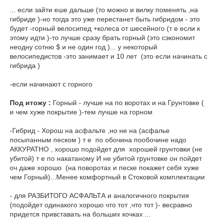
... если зайти еше дальше (то можно и вилку поменять ,на
гибриде )-но тогда это уже перестанет быть гибридом - это
будет -горный велосипед +колеса от шесейного (т е если к
этому идти )-то лучше сразу брать горный (это сэкономит
неодну сотню $ и не один год )... у некоторый
велосипедистов -это занимает и 10 лет (это если начинать с
гибрида )
-если начинают с горного
Под итожу :
Горный - лучше на по воротах и на Грунтовке (
и чем хуже покрытие )-тем лучше на горном
-Гибрид - Хорош на асфальте ,но не на (асфалье
посыпанным песком ) т е по обочина пообочине надо
АККУРАТНО , хорошо подойдет для хорошей грунтовки (не
убитой) т е по накатаному И не убитой грунтовке он пойдет
оч даже хорошо (на поворотах и песке покажет себя хуже
чем Горный)...Менее комфортный в Стоковой комплектации
- для РАЗБИТОГО АСФАЛЬТА и аналогичного покрытия
(подойдет одинакого хорошо что тот ,что тот )- весравно
придется привставать на больших кочках ...