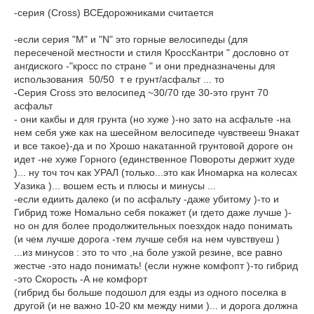
-серия (Cross) ВСЕдорожниками считается
-если серия "M" и "N" это горные велосипеды (для
пересеченой местности и стиля КроссКантри " дословно от
ангдиского -"кросс по стране " и они предназначены для
использования 50/50 т е грунт/асфальт ... то
-Серия Cross это велосипед ~30/70 где 30-это грунт 70
асфальт
- они какбы и для грунта (но хуже )-но зато на асфальте -на
нем себя уже как на шесейном велосипеде чувствееш 9накат
и все такое)-да и по Хрошо накатанной грунтовой дороге он
идет -не хуже Горного (единственное Повороты держит худе
)... ну точ точ как УРАЛ (только...это как Иномарка на колесах
Уазика )... вошем есть и плюсы и минусы ...
-если едиить далеко (и по асфальту -даже убитому )-то и
Гибрид тоже Номально себя покажет (и гдето даже лучше )-
но он для более продолжительных поезхдок надо понимать
(и чем лучше дорога -тем лучше себя на нем чувствуеш )
...из минусов : это то что ,на боле узкой резине, все равно
жестче -это надо понимать! (если нужне комфопт )-то гибрид
-это Скорость -А не комфорт
(гибрид бы больше подошол для езды из одного поселка в
другой (и не важно 10-20 км между ними )... и дорога должна