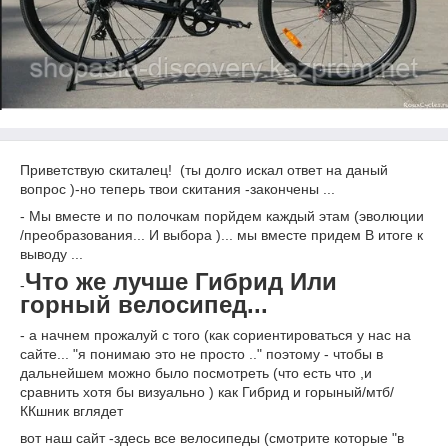
Приветствую скиталец! (ты долго искал ответ на даный
вопрос )-но теперь твои скитания -закончены ...
- Мы вместе и по полочкам порйдем каждый этам (эволюции
/преобразования... И выбора )... мы вместе придем В итоге к
выводу ...
Что же лучше Гибрид Или
-
горный велосипед...
- а начнем прожалуй с того (как сориентироваться у нас на
сайте... "я понимаю это не просто .." поэтому - чтобы в
дальнейшем можно было посмотреть (что есть что ,и
сравнить хотя бы визуально ) как Гибрид и горыный/мтб/
ККшник вглядет
вот наш сайт -здесь все велосипеды (смотрите которые "в