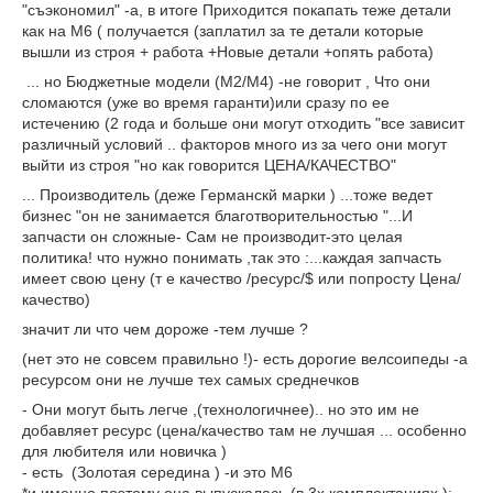
"съэкономил" -а, в итоге Приходится покапать теже детали
как на M6 ( получается (заплатил за те детали которые
вышли из строя + работа +Новые детали +опять работа)
... но Бюджетные модели (M2/M4) -не говорит , Что они
сломаются (уже во время гаранти)или сразу по ее
истечению (2 года и больше они могут отходить "все зависит
различный условий .. факторов много из за чего они могут
выйти из строя "но как говорится ЦЕНА/КАЧЕСТВО"
... Производитель (деже Германскй марки ) ...тоже ведет
бизнес "он не занимается благотворительностью "...И
запчасти он сложные- Сам не производит-это целая
политика! что нужно понимать ,так это :...каждая запчасть
имеет свою цену (т е качество /ресурс/$ или попросту Цена/
качество)
значит ли что чем дороже -тем лучше ?
(нет это не совсем правильно !)- есть дорогие велсоипеды -а
ресурсом они не лучше тех самых среднечков
- Они могут быть легче ,(технологичнее).. но это им не
добавляет ресурс (цена/качество там не лучшая ... особенно
для любителя или новичка )
- есть (Золотая середина ) -и это M6