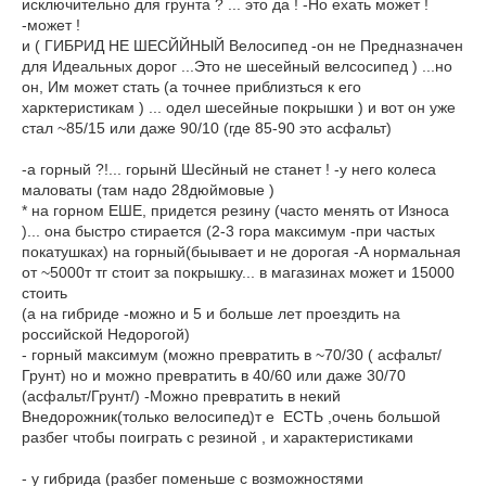
исключительно для грунта ? ... это да ! -Но ехать может !
-может !
и ( ГИБРИД НЕ ШЕСЙЙНЫЙ Велосипед -он не Предназначен
для Идеальных дорог ...Это не шесейный велсосипед ) ...но
он, Им может стать (а точнее приблизться к его
харктеристикам ) ... одел шесейные покрышки ) и вот он уже
стал ~85/15 или даже 90/10 (где 85-90 это асфальт)
-а горный ?!... горынй Шесйный не станет ! -у него колеса
маловаты (там надо 28дюймовые )
* на горном ЕШЕ, придется резину (часто менять от Износа
)... она быстро стирается (2-3 гора максимум -при частых
покатушках) на горный(быывает и не дорогая -А нормальная
от ~5000т тг стоит за покрышку... в магазинах может и 15000
стоить
(а на гибриде -можно и 5 и больше лет проездить на
российской Недорогой)
- горный максимум (можно превратить в ~70/30 ( асфальт/
Грунт) но и можно превратить в 40/60 или даже 30/70
(асфальт/Грунт/) -Можно превратить в некий
Внедорожник(только велосипед)т е ЕСТЬ ,очень большой
разбег чтобы поиграть с резиной , и характеристиками
- у гибрида (разбег поменьше с возможностями