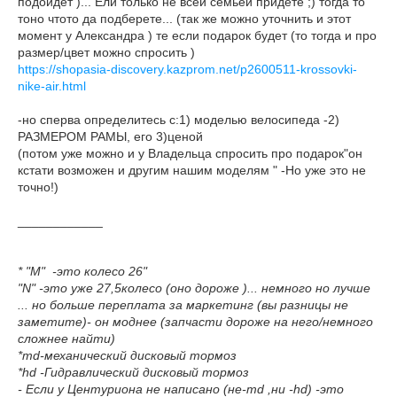
подойдет )... Ели только не всей семьей придете ;) тогда то
тоно чтото да подберете... (так же можно уточнить и этот
момент у Александра ) те если подарок будет (то тогда и про
размер/цвет можно спросить )
https://shopasia-discovery.kazprom.net/p2600511-krossovki-
nike-air.html
-но сперва определитесь с:1) моделью велосипеда -2)
РАЗМЕРОМ РАМЫ, его 3)ценой
(потом уже можно и у Владельца спросить про подарок"он
кстати возможен и другим нашим моделям " -Но уже это не
точно!)
____________
* "M" -это колесо 26"
"N" -это уже 27,5колесо (оно дороже )... немного но лучше
... но больше переплата за маркетинг (вы разницы не
заметите)- он моднее (запчасти дороже на него/немного
сложнее найти)
*md-механический дисковый тормоз
*hd -Гидравлический дисковый тормоз
- Если у Центуриона не написано (не-md ,ни -hd) -это