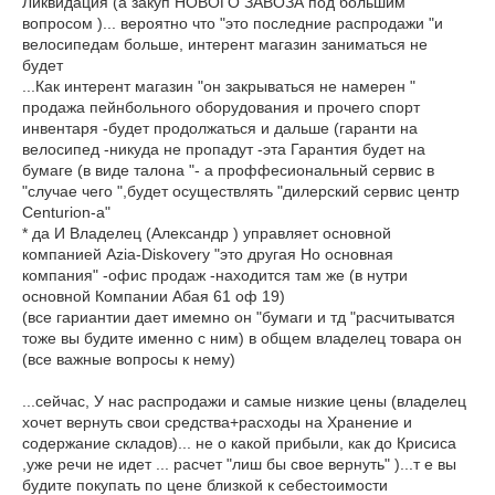
Ликвидация (а закуп НОВОГО ЗАВОЗА под большим
вопросом )... вероятно что "это последние распродажи "и
велосипедам больше, интерент магазин заниматься не
будет
...Как интерент магазин "он закрываться не намерен "
продажа пейнбольного оборудования и прочего спорт
инвентаря -будет продолжаться и дальше (гаранти на
велосипед -никуда не пропадут -эта Гарантия будет на
бумаге (в виде талона "- а проффесиональный сервис в
"случае чего ",будет осуществлять "дилерский сервис центр
Centurion-а"
* да И Владелец (Александр ) управляет основной
компанией Azia-Diskovery "это другая Но основная
компания" -офис продаж -находится там же (в нутри
основной Компании Абая 61 оф 19)
(все гариантии дает имемно он "бумаги и тд "расчитыватся
тоже вы будите именно с ним) в общем владелец товара он
(все важные вопросы к нему)
...сейчас, У нас распродажи и самые низкие цены (владелец
хочет вернуть свои средства+расходы на Хранение и
содержание складов)... не о какой прибыли, как до Крисиса
,уже речи не идет ... расчет "лиш бы свое вернуть" )...т е вы
будите покупать по цене близкой к себестоимости