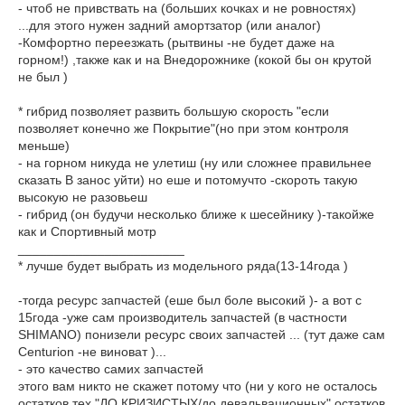
- чтоб не привствать на (больших кочках и не ровностях)
...для этого нужен задний амортзатор (или аналог)
-Комфортно переезжать (рытвины -не будет даже на
горном!) ,также как и на Внедорожнике (кокой бы он крутой
не был )
* гибрид позволяет развить большую скорость "если
позволяет конечно же Покрытие"(но при этом контроля
меньше)
- на горном никуда не улетиш (ну или сложнее правильнее
сказать В занос уйти) но еше и потомучто -скороть такую
высокую не разовьеш
- гибрид (он будучи несколько ближе к шесейнику )-такойже
как и Спортивный мотр
_______________________
* лучше будет выбрать из модельного ряда(13-14года )
-тогда ресурс запчастей (еше был боле высокий )- а вот с
15года -уже сам производитель запчастей (в частности
SHIMANO) понизели ресурс своих запчастей ... (тут даже сам
Centurion -не виноват )...
- это качество самих запчастей
этого вам никто не скажет потому что (ни у кого не осталось
остатков тех "ДО КРИЗИСТЫХ/до девальвационных" остатков