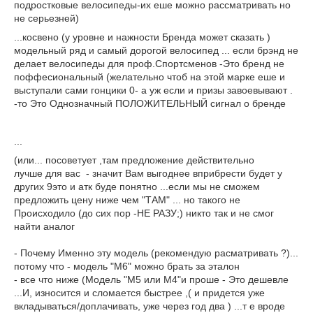
подростковые велосипеды-их еше можно рассматривать но
не серьезней)
...косвено (у уровне и нажности Бренда может сказать )
модельный ряд и самый дорогой велосипед ... если брэнд не
делает велосипеды для проф.Спортсменов -Это бренд не
поффесиональный (желательно чтоб на этой марке еше и
выступали сами гонцики 0- а уж если и призы завоевывают .
-то Это Однозначный ПОЛОЖИТЕЛЬНЫЙ сигнал о бренде
...
(или... посоветует ,там предложение действительно
лучше для вас - значит Вам выгоднее вприбрести будет у
других 9это и атк буде понятно ...если мы не сможем
предложить цену ниже чем "ТАМ" ... но такого не
Происходило (до сих пор -НЕ РАЗУ;) никто так и не смог
найти аналог
- Почему Именно эту модель (рекомендую расматривать ?)...
потому что - модель "M6" можно брать за эталон
- все что ниже (Модель "M5 или M4"и проше - Это дешевле
...И, износится и сломается быстрее ,( и придется уже
вкладываться/доплачивать, уже через год два ) ...т е вроде