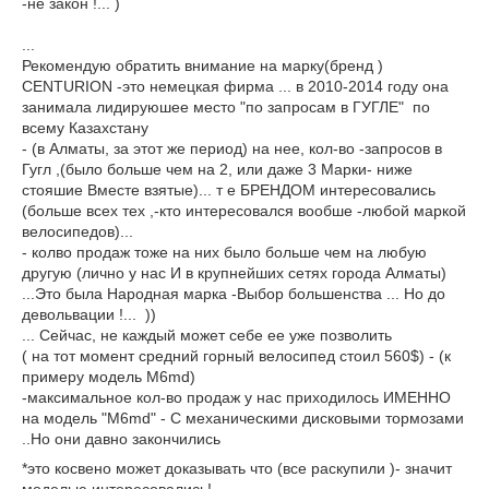
-не закон !... )
...
Рекомендую обратить внимание на марку(бренд )
CENTURION -это немецкая фирма ... в 2010-2014 году она
занимала лидируюшее место "по запросам в ГУГЛЕ" по
всему Казахстану
- (в Алматы, за этот же период) на нее, кол-во -запросов в
Гугл ,(было больше чем на 2, или даже 3 Марки- ниже
стояшие Вместе взятые)... т е БРЕНДОМ интересовались
(больше всех тех ,-кто интересовался вообше -любой маркой
велосипедов)...
- колво продаж тоже на них было больше чем на любую
другую (лично у нас И в крупнейших сетях города Алматы)
...Это была Народная марка -Выбор большенства ... Но до
девольвации !... ))
... Сейчас, не каждый может себе ее уже позволить
( на тот момент средний горный велосипед стоил 560$) - (к
примеру модель M6md)
-максимальное кол-во продаж у нас приходилось ИМЕННО
на модель "M6md" - С механическими дисковыми тормозами
..Но они давно закончились
*это косвено может доказывать что (все раскупили )- значит