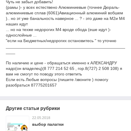
Чуть не забыл добавить!
(рамы )- у всех естествено Алюминиевые (точнее Дюраль-
алюминиевые сплав (6061)Авиационный алюминий вобшем
).. но эт уже банальность наверное ... ? - это даже на M2и M4
наших идут
... но на техже недорогих M4 вроде обода (еше идут )-
однослойные ...
"если на Бюджетных/недорогих остановитесь " то уточню
___________________________________________________
____
По наличию и цене - обращаться именно к АЛЕКСАНДРУ
надо(он владелец)(8 777 214 52 65 , гор.8(727) 2 508 108) я
вам не смогут по поводу этого ответить
Если есть Любые вопросы (пишите /звоните ) помогу
разобраться 87775201657
Другие статьи рубрики
22.05.2018
выбор палатки