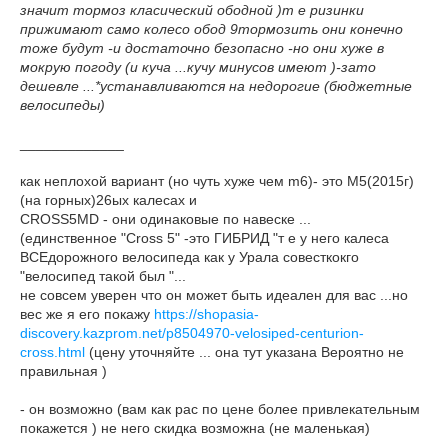
значит тормоз класический ободной )т е ризинки
прижимают само колесо обод 9тормозить они конечно
тоже будут -и достаточно безопасно -но они хуже в
мокрую погоду (и куча ...кучу минусов имеют )-зато
дешевле ...*устанавливаются на недорогие (бюджетные
велосипеды)
_____________
как неплохой вариант (но чуть хуже чем m6)- это M5(2015г)
(на горных)26ых калесах и
CROSS5MD - они одинаковые по навеске ...
(единственное "Cross 5" -это ГИБРИД "т е у него калеса
ВСЕдорожного велосипеда как у Урала совесткокго
"велосипед такой был "...
не совсем уверен что он может быть идеален для вас ...но
вес же я его покажу
https://shopasia-
discovery.kazprom.net/p8504970-velosiped-centurion-
cross.html
(цену уточняйте ... она тут указана Вероятно не
правильная )
- он возможно (вам как рас по цене более привлекательным
покажется ) не него скидка возможна (не маленькая)