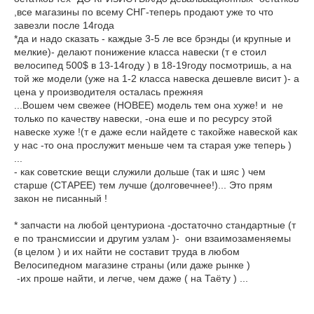
,все магазины по всему СНГ-теперь продают уже то что
завезли после 14года
*да и надо сказать - каждые 3-5 ле все брэнды (и крупные и
мелкие)- делают понижение класса навески (т е стоил
велосипед 500$ в 13-14году ) в 18-19году посмотришь, а на
той же модели (уже на 1-2 класса навеска дешевле висит )- а
цена у производителя осталась прежняя
...Вошем чем свежее (НОВЕЕ) модель тем она хуже! и не
только по качеству навески, -она еше и по ресурсу этой
навеске хуже !(т е даже если найдете с такойже навеской как
у нас -то она прослужит меньше чем та старая уже теперь )
...
- как советские вещи служили дольше (так и шяс ) чем
старше (СТАРЕЕ) тем лучше (долговечнее!)... Это прям
закон не писанный !
* запчасти на любой центуриона -достаточно стандартные (т
е по трансмиссии и другим узлам )- они взаимозаменяемы
(в целом ) и их найти не составит труда в любом
Велосипедном магазине страны (или даже рынке )
-их проше найти, и легче, чем даже ( на Таёту ) ...