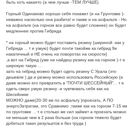
быть хоть какаято (а чем лучше -ТЕМ ЛУЧШЕ)
Горный Одинаково хорошо себя покажет (и на Грунтовке )-
неважно насколько она разбита! и также и на асфальте - Но
на асфальте (на горном все равно будет сложнее) он будет
медленнее против Гибрида
* на горный можно будет поставить резину (шириной -как у
Гибрида ... т е узкую) будет почти такойже ка гибрид 9и
накатичный и НЕ очень на поворотах на скорости)
,а вот на Гибрид (уже не найдеш резину как на горном )-т е
широкую такую ...
зато на гибрид можно будет одеть резину С Урала (это
дешевле ) да и резину можно использовать Российскую (и
даже можно его превратить в "ПОЧТИ ШЕССЕЙНЫЙ"... т е
одеть сверх узкую резину -и чувтвовать себя как на
Шесейнике
МОЖНО даже(20-30 км по асфальту )проехать, А ПО
энергоЗатратам, это Сравнимо ,также как на горном 7-15 км
по грунтовке ... т е столько же сил займет а проехать можно
не меньше чем в 2 раза больше (на горном тяжело будет
добиться таких резульатов и без труда )