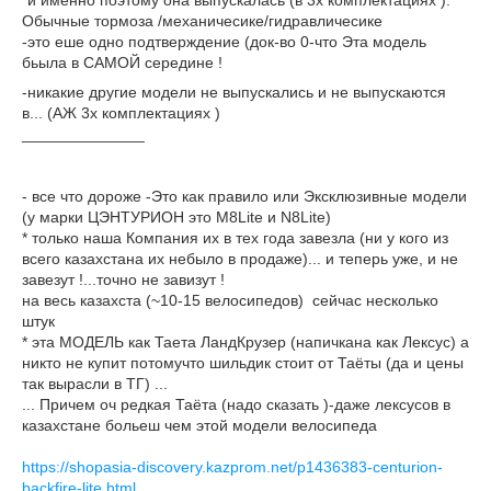
*и именно поэтому она выпускалась (в 3х комплектациях ):
Обычные тормоза /механичесике/гидравличесике
-это еше одно подтверждение (док-во 0-что Эта модель
бьыла в САМОЙ середине !
-никакие другие модели не выпускались и не выпускаются
в... (АЖ 3х комплектациях )
______________
- все что дороже -Это как правило или Эксклюзивные модели
(у марки ЦЭНТУРИОН это M8Lite и N8Lite)
* только наша Компания их в тех года завезла (ни у кого из
всего казахстана их небыло в продаже)... и теперь уже, и не
завезут !...точно не завизут !
на весь казахста (~10-15 велосипедов) сейчас несколько
штук
* эта МОДЕЛЬ как Таета ЛандКрузер (напичкана как Лексус) а
никто не купит потомучто шильдик стоит от Таёты (да и цены
так вырасли в ТГ) ...
... Причем оч редкая Таёта (надо сказать )-даже лексусов в
казахстане больеш чем этой модели велосипеда
https://shopasia-discovery.kazprom.net/p1436383-centurion-
backfire-lite.html