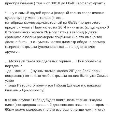
преобразования ) там ~ от 90/10 до 60/40 (асфальт -грунт )
*... ну и самый крутой прием (который только теоретически
сушествует у меня в голове )- это ...
из гибрида можно зделать горный на 65/35 (но для этого
придется купить Пару калес на 26 И минять их (когда нужно 0
8 теоретически колеса 26 могу свтть ( в гебрид )- даже
сравнимо с болим размером покрышки (но это имено так
должно быть ...т е - уменьшается диаметр обода -а размер
(ширина покрышки )увеличивается ... т е одно за счет
другого...
... Может ли такое же сделать с горным ... Но в обратном
порядке ?
- да ! можно!... ( нужны только колеса 28" для 2рой пары
покрышек ) но только чтоб покрышки на них были уже Самые
узкие
- тогда Из горного получится Гибрид (да еше и с накатом
близким к Циклокроссу)
в таком случае : гибрид будет поигрывать только :(ходом
вилки )не предназначенной для жесткого катания по горам ...
60мм всеже маловато (но это все равно лучше чем ничего)