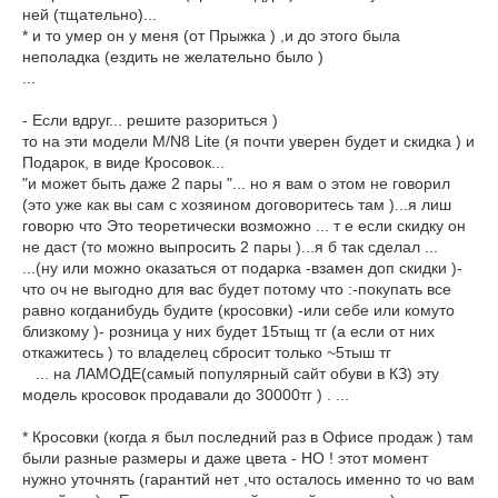
ней (тщательно)...
* и то умер он у меня (от Прыжка ) ,и до этого была
неполадка (ездить не желательно было )
...
- Если вдруг... решите разориться )
то на эти модели M/N8 Lite (я почти уверен будет и скидка ) и
Подарок, в виде Кросовок...
"и может быть даже 2 пары "... но я вам о этом не говорил
(это уже как вы сам с хозяином договоритесь там )...я лиш
говорю что Это теоретически возможно ... т е если скидку он
не даст (то можно выпросить 2 пары )...я б так сделал ...
...(ну или можно оказаться от подарка -взамен доп скидки )-
что оч не выгодно для вас будет потому что :-покупать все
равно когданибудь будите (кросовки) -или себе или комуто
близкому )- розница у них будет 15тыщ тг (а если от них
откажитесь ) то владелец сбросит только ~5тыш тг
... на ЛАМОДЕ(самый популярный сайт обуви в КЗ) эту
модель кросовок продавали до 30000тг ) . ...
* Кросовки (когда я был последний раз в Офисе продаж ) там
были разные размеры и даже цвета - НО ! этот момент
нужно уточнять (гарантий нет ,что осталось именно то чо вам