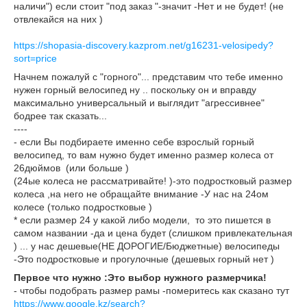
наличи") если стоит "под заказ "-значит -Нет и не будет! (не
отвлекайся на них )
https://shopasia-discovery.kazprom.net/g16231-velosipedy?
sort=price
Начнем пожалуй с "горного"... представим что тебе именно
нужен горный велосипед ну .. поскольку он и вправду
максимально универсальный и выглядит "агрессивнее"
бодрее так сказать...
----
- если Вы подбираете именно себе взрослый горный
велосипед, то вам нужно будет именно размер колеса от
26дюймов (или больше )
(24ые колеса не рассматривайте! )-это подростковый размер
колеса ,на него не обращайте внимание -У нас на 24ом
колесе (только подростковые )
* если размер 24 у какой либо модели, то это пишется в
самом названии -да и цена будет (слишком привлекательная
) ... у нас дешевые(НЕ ДОРОГИЕ/Бюджетные) велосипеды
-Это подростковые и прогулочные (дешевых горный нет )
Первое что нужно :Это выбор нужного размерчика!
- чтобы подобрать размер рамы -померитесь как сказано тут
https://www.google.kz/search?