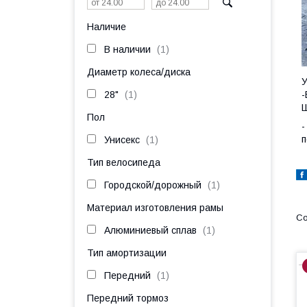
Наличие
В наличии
1
Диаметр колеса/диска
У
28"
1
-
Ш
Пол
-
п
Унисекс
1
Тип велосипеда
Городской/дорожный
1
Материал изготовления рамы
Алюминиевый сплав
1
Тип амортизации
Передний
1
Передний тормоз