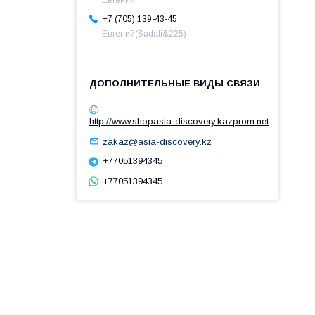
Евгений
+7 (705) 139-43-45
Евгений(Sadali&225)
http://www.shopasia-discovery.kazprom.net
zakaz@asia-discovery.kz
+77051394345
+77051394345