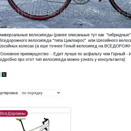
ниверсальные велосипеды (ранее описаныые тут как "гибридные" 
Вседорожного велосипеда "типа Циклокрос" или Шесейного велоси
осэйных колесах (а еше точнее Гоный велосипед на ВСЕДОРОЖН
 Основное приемущество: - Едит лучше по асфальту чем Горный -
одробно про этот тип велосипеда можно узнать у консультанта)
ВсеДорожны