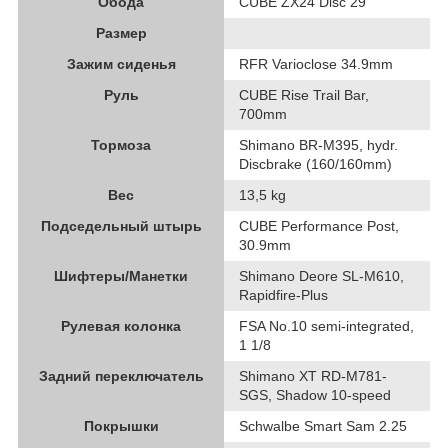
Обода
CUBE ZX24 Disc 29
Размер
Зажим сиденья
RFR Varioclose 34.9mm
Руль
CUBE Rise Trail Bar,
700mm
Тормоза
Shimano BR-M395, hydr.
Discbrake (160/160mm)
Вес
13,5 kg
Подседельный штырь
CUBE Performance Post,
30.9mm
Шифтеры/Манетки
Shimano Deore SL-M610,
Rapidfire-Plus
Рулевая колонка
FSA No.10 semi-integrated,
1 1/8
Задний переключатель
Shimano XT RD-M781-
SGS, Shadow 10-speed
Покрышки
Schwalbe Smart Sam 2.25