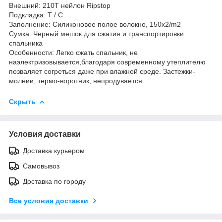
Внешний: 210T нейлон Ripstop
Подкладка: T / C
Заполнение: Силиконовое полое волокно, 150х2/m2
Сумка: Черный мешок для сжатия и транспортировки
спальника
Особенности: Легко сжать спальник, не
наэлектризовывается,благодаря современному утеплителю
позваляет согреться даже при влажной среде. З
астежки-
молнии, т
ермо-в
оротник, непродувается
.
Скрыть
Условия доставки
Доставка курьером
Самовывоз
Доставка по городу
Все условия доставки