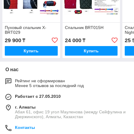
Пуховый спальник X-
Спальник BRT015H
Спал
BRT029
Nigh
29 900
24 000
25 
₸
₸
Купить
Купить
О нас
Рейтинг не сформирован
Менее 5 отзывов за последний год
Работает с 27.05.2010
г. Алматы
Абая 61, офис 19 угол Мауленова (между Сейфулина и
Дзержинского), Алматы, Казахстан
Контакты