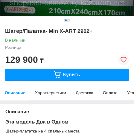
Шатер/Палатка- Min X-ART 2902+
В наличии
Розница
129 900
₸
Купить
Описание
Характеристики
Доставка
Оплата
Усл
Описание
Эта модель Два в Одном
Шатер-плататка на 4 спальных места