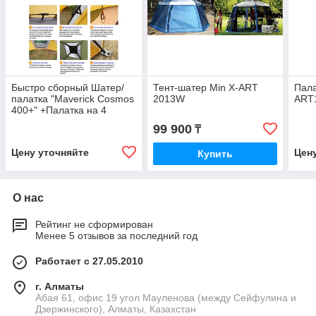
Быстро сборный Шатер/
Тент-шатер Min X-ART
Пала
палатка "Maverick Cosmos
2013W
ART
400+" +Палатка на 4
спальных места)
99 900
₸
Цену уточняйте
Цен
Купить
О нас
Рейтинг не сформирован
Менее 5 отзывов за последний год
Работает с 27.05.2010
г. Алматы
Абая 61, офис 19 угол Мауленова (между Сейфулина и
Дзержинского), Алматы, Казахстан