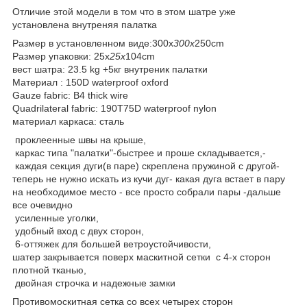
Отличие этой модели в том что в этом шатре уже
установлена внутреняя палатка
Размер в установленном виде:300x
300x
250cm
Размер упаковки: 25x
25x
104cm
вест шатра: 23.5 kg +5кг внутреник палатки
Материал : 150D waterproof oxford
Gauze fabric: B4 thick wire
Quadrilateral fabric: 190T75D waterproof nylon
материал каркаса: сталь
проклеенные швы на крыше,
каркас типа "палатки"-быстрее и проше складывается,-
каждая секция дуги(в паре) скреплена пружиной с другой-
теперь не нужно искать из кучи дуг- какая дуга встает в пару
на необходимое место - все просто собрали пары -дальше
все очевидно
усиленные уголки,
удобный вход с двух сторон,
6-оттяжек для большей ветроустойчивости,
шатер закрывается поверх маскитной сетки с 4-х сторон
плотной тканью,
двойная строчка и надежные замки
Противомоскитная сетка со всех четырех сторон