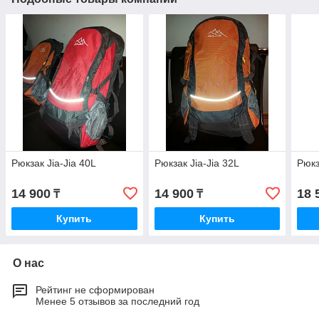
Рюкзак Jia-Jia 40L
Рюкзак Jia-Jia 32L
Рюкз
14 900
14 900
18 
₸
₸
Купить
Купить
О нас
Рейтинг не сформирован
Менее 5 отзывов за последний год