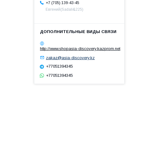
+7 (705) 139-43-45
Евгений(Sadali&225)
http://www.shopasia-discovery.kazprom.net
zakaz@asia-discovery.kz
+77051394345
+77051394345