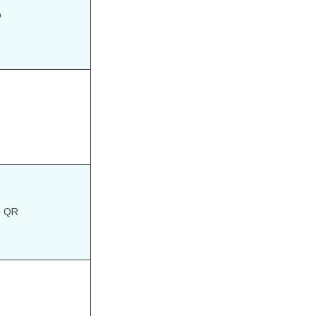
o
e QR