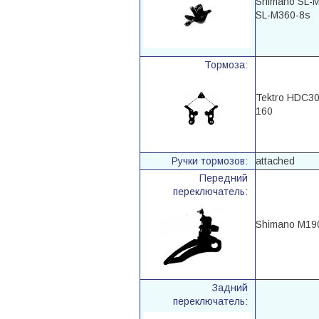
Shimano SL-M
SL-M360-8s
Тормоза:
Tektro HDC300
160
Ручки тормозов:
attached
Передний
переключатель:
Shimano M19
Задний
переключатель: