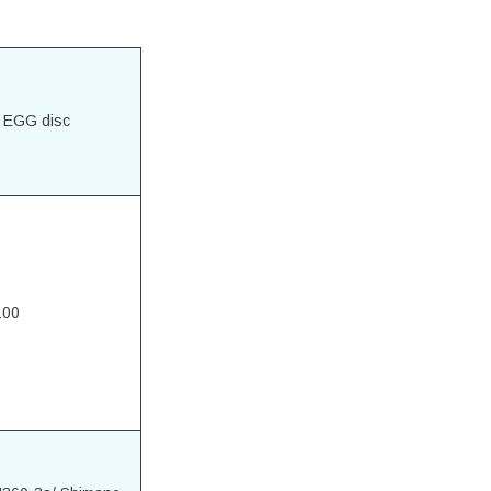
t EGG disc
100