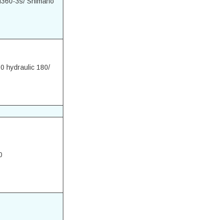
360-3s/ Shimano
 hydraulic 180/
0