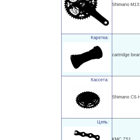
Shimano M13
Каретка:
cartridge bear
Кассета:
Shimano CS-
Цепь:
KMC Z51