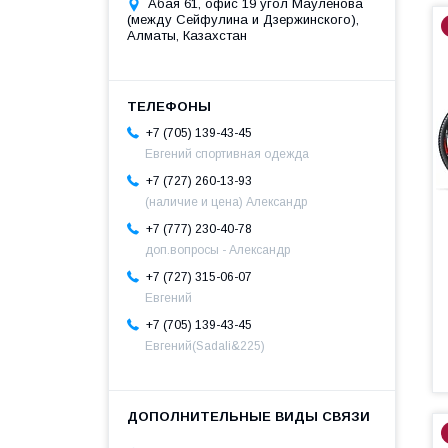
Абая 61, офис 19 угол Мауленова
(между Сейфулина и Дзержинского),
Алматы, Казахстан
+7 (705) 139-43-45
Евгений спортивная одежда
+7 (727) 260-13-93
(наличие и цена) Александр
+7 (777) 230-40-78
доп.вопросы - Александр
+7 (727) 315-06-07
Евгений
+7 (705) 139-43-45
Евгений(Sadali&225)