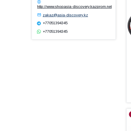
http://www.shopasia-discovery.kazprom.net
zakaz@asia-discovery.kz
+77051394345
+77051394345